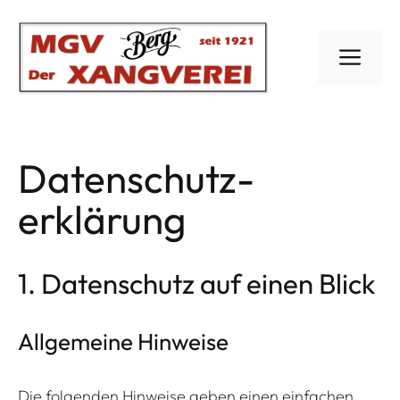
Zum
Inhalt
ME
springen
Datenschutz­
erklärung
1. Datenschutz auf einen Blick
Allgemeine Hinweise
Die folgenden Hinweise geben einen einfachen